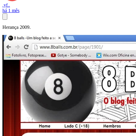
.yf..
há 1 mês
Herança 2009.