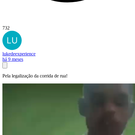
732
lukedeexperience
há 9 meses
Pela legalização da corrida de rua!