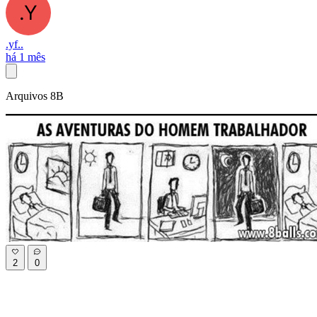
.yf..
há 1 mês
Arquivos 8B
2
0