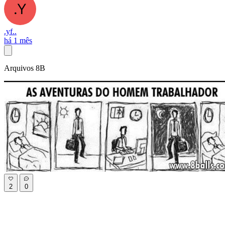
.yf..
há 1 mês
Arquivos 8B
2
0