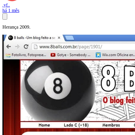
.yf..
há 1 mês
Herança 2009.