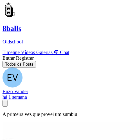
8balls
Oldschool
Timeline
Vídeos
Galerias
💬
Chat
Entrar
Registrar
Todos os Posts
Enzo Vander
há 1 semana
A primeira vez que provei um zumbiu