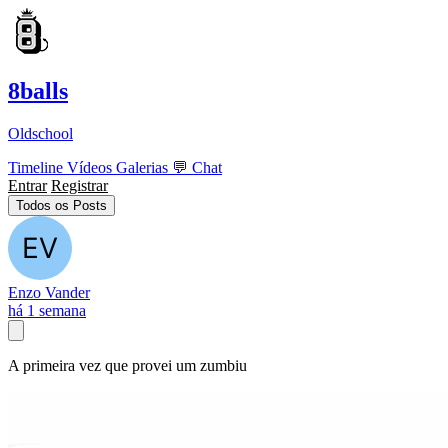
8balls
Oldschool
Timeline
Vídeos
Galerias
💬
Chat
Entrar
Registrar
Todos os Posts
Enzo Vander
há 1 semana
A primeira vez que provei um zumbiu