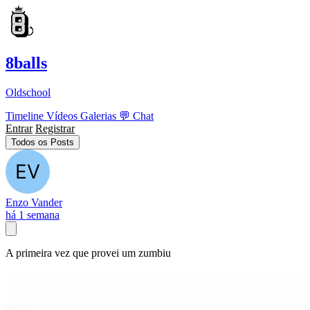
8balls
Oldschool
Timeline
Vídeos
Galerias
💬
Chat
Entrar
Registrar
Todos os Posts
Enzo Vander
há 1 semana
A primeira vez que provei um zumbiu