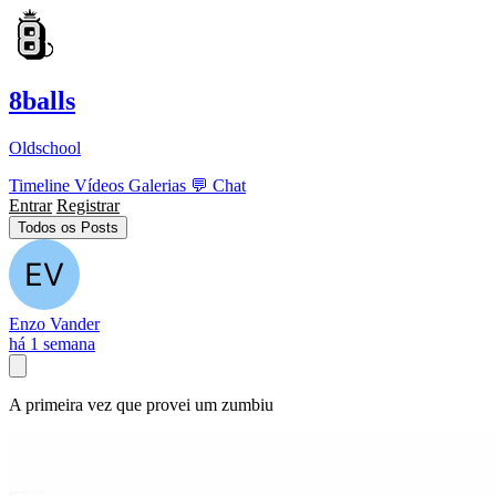
8balls
Oldschool
Timeline
Vídeos
Galerias
💬
Chat
Entrar
Registrar
Todos os Posts
Enzo Vander
há 1 semana
A primeira vez que provei um zumbiu