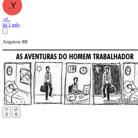
.yf..
há 1 mês
Arquivos 8B
2
0