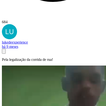
684
lukedeexperience
há 9 meses
Pela legalização da corrida de rua!