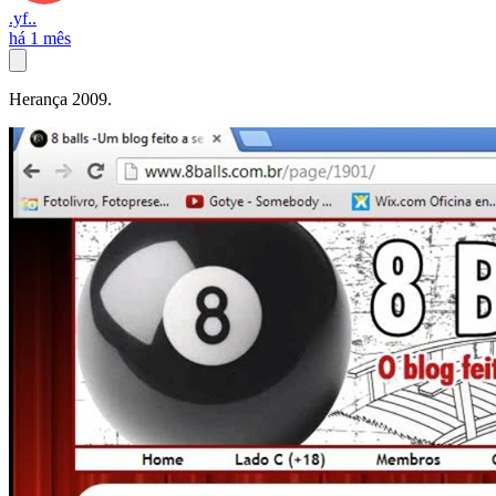
.yf..
há 1 mês
Herança 2009.