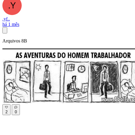
.yf..
há 1 mês
Arquivos 8B
2
0