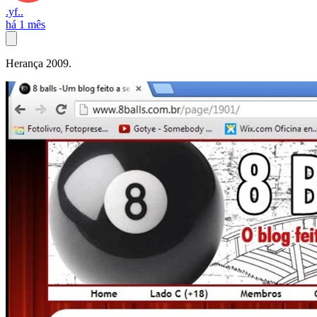
.yf..
há 1 mês
Herança 2009.