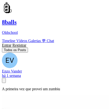
8balls
Oldschool
Timeline
Vídeos
Galerias
💬
Chat
Entrar
Registrar
Todos os Posts
Enzo Vander
há 1 semana
A primeira vez que provei um zumbiu