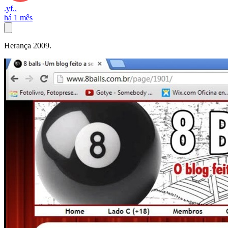
.yf..
há 1 mês
Herança 2009.