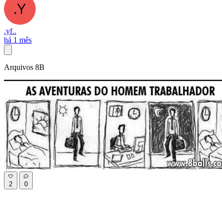
.yf..
há 1 mês
Arquivos 8B
2
0