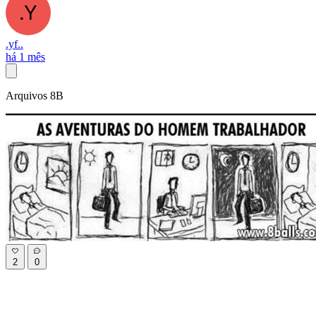
.yf..
há 1 mês
Arquivos 8B
2
0