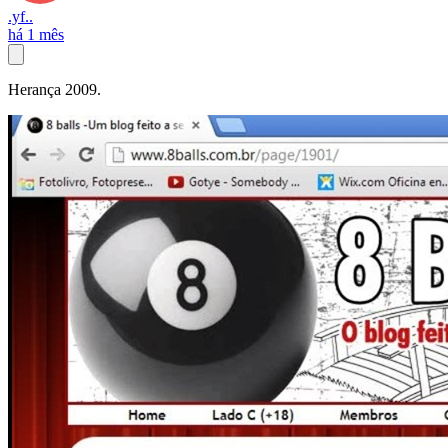
.yf..
há 1 mês
Herança 2009.