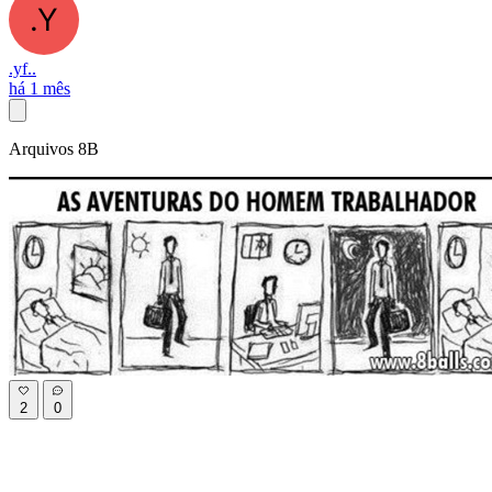
.yf..
há 1 mês
Arquivos 8B
2
0