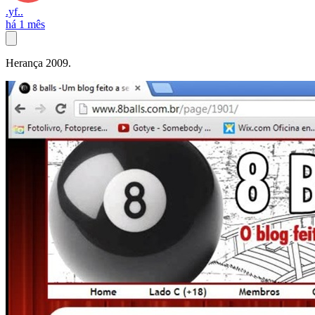
.yf..
há 1 mês
Herança 2009.