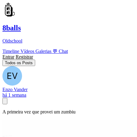
8balls
Oldschool
Timeline
Vídeos
Galerias
💬
Chat
Entrar
Registrar
Todos os Posts
Enzo Vander
há 1 semana
A primeira vez que provei um zumbiu