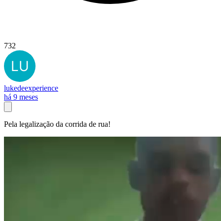
732
lukedeexperience
há 9 meses
Pela legalização da corrida de rua!