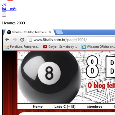
.yf..
há 1 mês
Herança 2009.