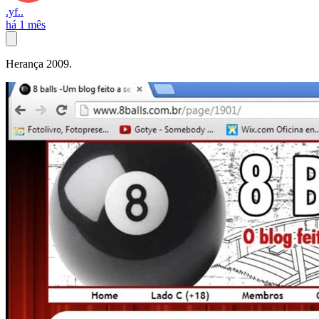
.yf..
há 1 mês
Herança 2009.