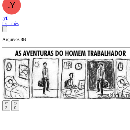
.yf..
há 1 mês
Arquivos 8B
2
0