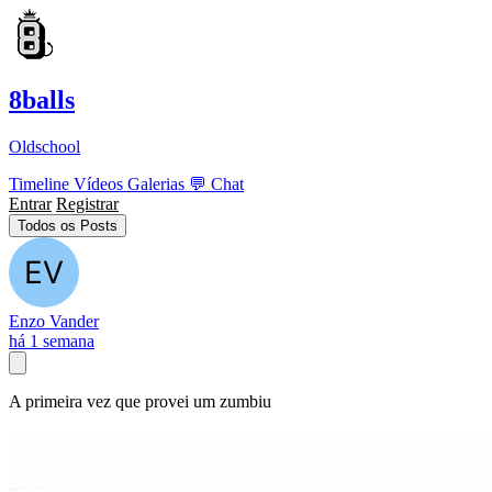
8balls
Oldschool
Timeline
Vídeos
Galerias
💬
Chat
Entrar
Registrar
Todos os Posts
Enzo Vander
há 1 semana
A primeira vez que provei um zumbiu