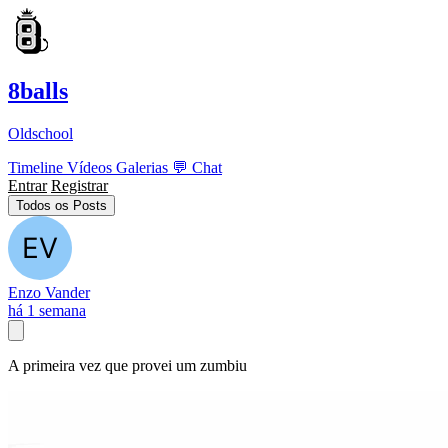
8balls
Oldschool
Timeline
Vídeos
Galerias
💬
Chat
Entrar
Registrar
Todos os Posts
Enzo Vander
há 1 semana
A primeira vez que provei um zumbiu