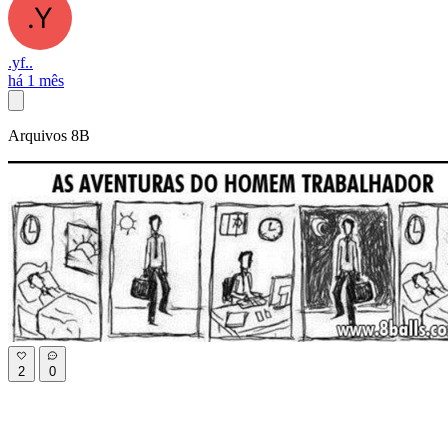
.yf..
há 1 mês
Arquivos 8B
2
0