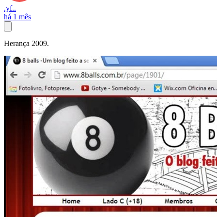
.yf..
há 1 mês
Herança 2009.