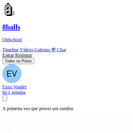
8balls
Oldschool
Timeline
Vídeos
Galerias
💬
Chat
Entrar
Registrar
Todos os Posts
Enzo Vander
há 1 semana
A primeira vez que provei um zumbiu