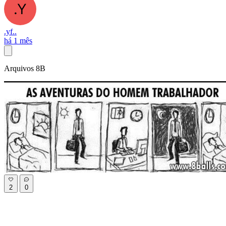
.yf..
há 1 mês
Arquivos 8B
2
0