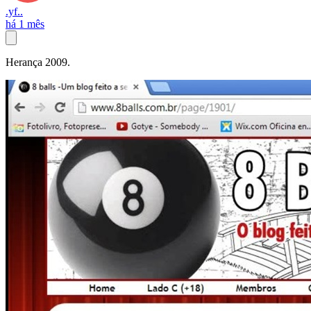
.yf..
há 1 mês
Herança 2009.