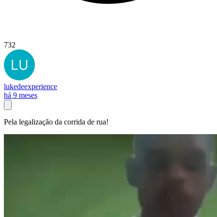
732
lukedeexperience
há 9 meses
Pela legalização da corrida de rua!