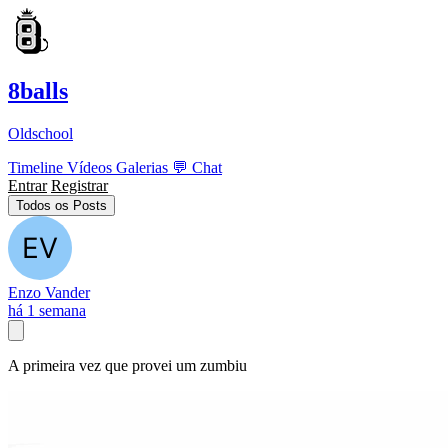
8balls
Oldschool
Timeline
Vídeos
Galerias
💬
Chat
Entrar
Registrar
Todos os Posts
Enzo Vander
há 1 semana
A primeira vez que provei um zumbiu