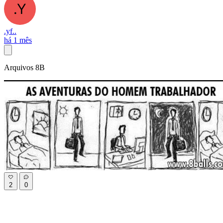
.yf..
há 1 mês
Arquivos 8B
2
0