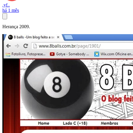
.yf..
há 1 mês
Herança 2009.