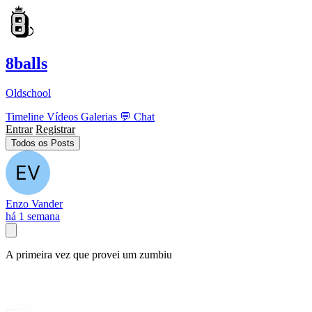
8balls
Oldschool
Timeline
Vídeos
Galerias
💬
Chat
Entrar
Registrar
Todos os Posts
Enzo Vander
há 1 semana
A primeira vez que provei um zumbiu