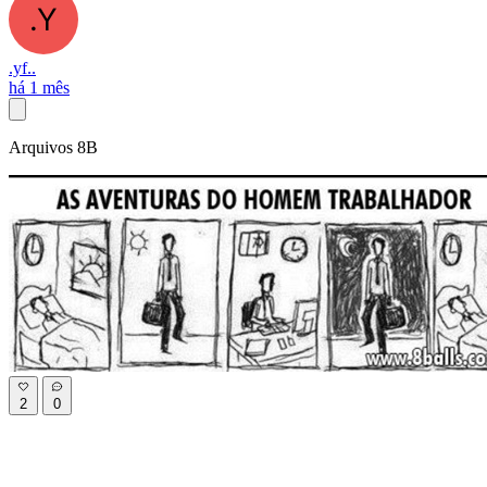
.yf..
há 1 mês
Arquivos 8B
2
0