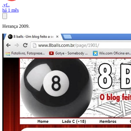
.yf..
há 1 mês
Herança 2009.