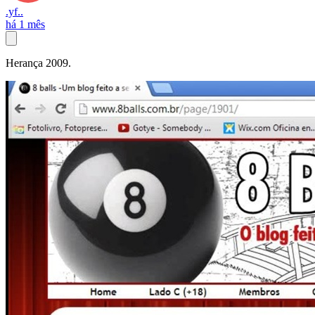
.yf..
há 1 mês
Herança 2009.