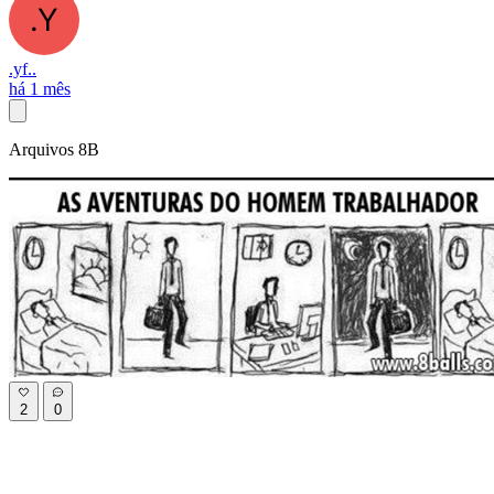
.yf..
há 1 mês
Arquivos 8B
2
0