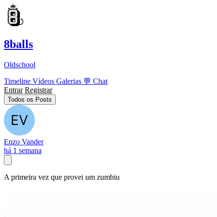
8balls
Oldschool
Timeline
Vídeos
Galerias
💬
Chat
Entrar
Registrar
Todos os Posts
Enzo Vander
há 1 semana
A primeira vez que provei um zumbiu