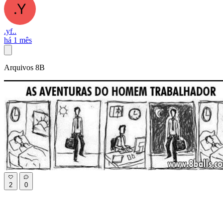
.yf..
há 1 mês
Arquivos 8B
2
0