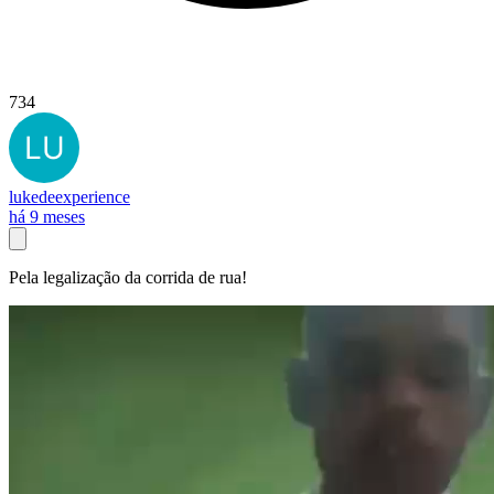
734
lukedeexperience
há 9 meses
Pela legalização da corrida de rua!