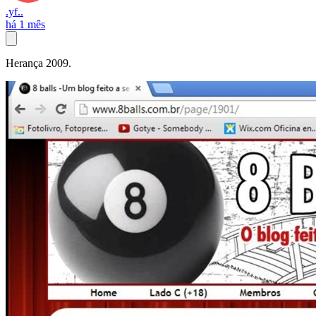
.yf..
há 1 mês
Herança 2009.