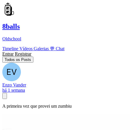
8balls
Oldschool
Timeline
Vídeos
Galerias
💬
Chat
Entrar
Registrar
Todos os Posts
Enzo Vander
há 1 semana
A primeira vez que provei um zumbiu