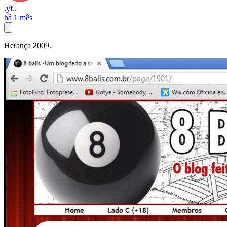
.yf..
há 1 mês
Herança 2009.