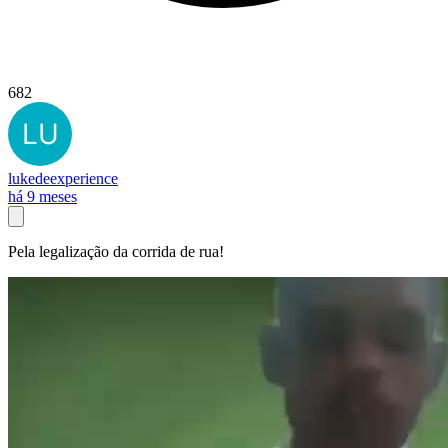
682
lukedeexperience
há 9 meses
Pela legalização da corrida de rua!