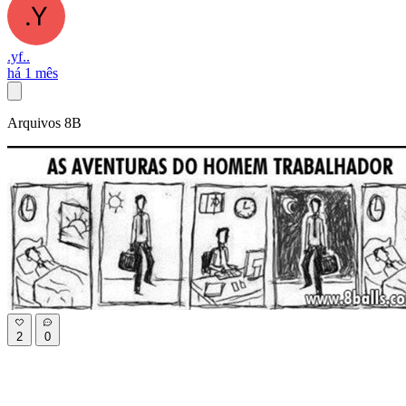
.yf..
há 1 mês
Arquivos 8B
2
0