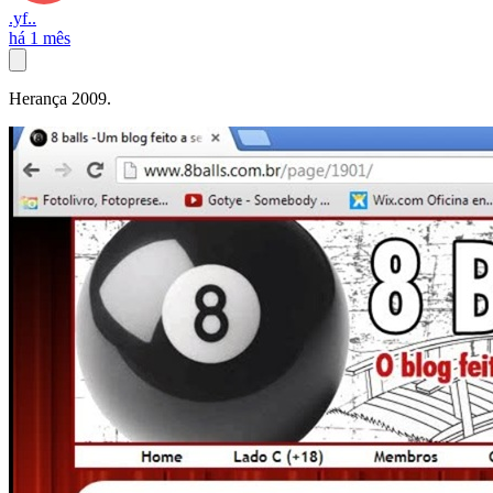
.yf..
há 1 mês
Herança 2009.