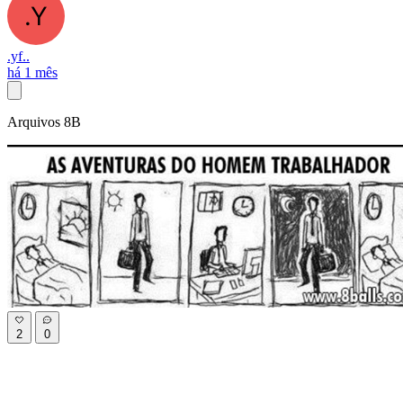
.yf..
há 1 mês
Arquivos 8B
2
0