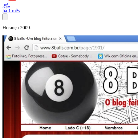
.yf..
há 1 mês
Herança 2009.