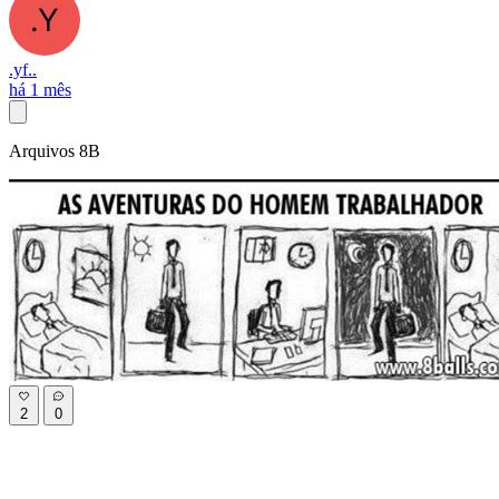
.yf..
há 1 mês
Arquivos 8B
2
0