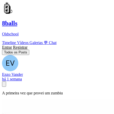
8balls
Oldschool
Timeline
Vídeos
Galerias
💬
Chat
Entrar
Registrar
Todos os Posts
Enzo Vander
há 1 semana
A primeira vez que provei um zumbiu