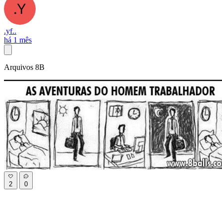
.yf..
há 1 mês
Arquivos 8B
2
0