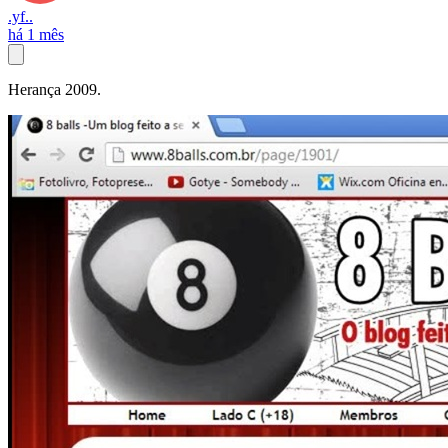
.yf..
há 1 mês
Herança 2009.