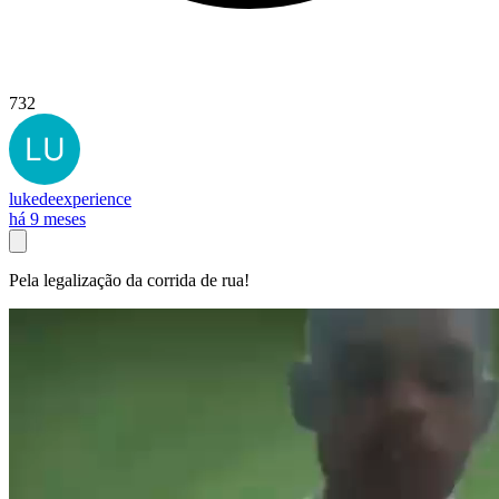
732
lukedeexperience
há 9 meses
Pela legalização da corrida de rua!