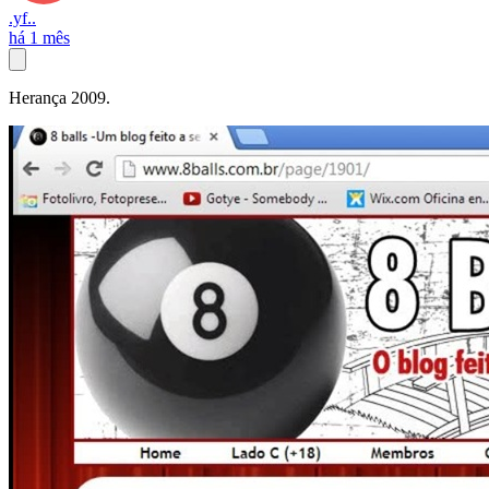
.yf..
há 1 mês
Herança 2009.