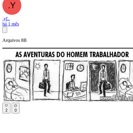
.yf..
há 1 mês
Arquivos 8B
2
0