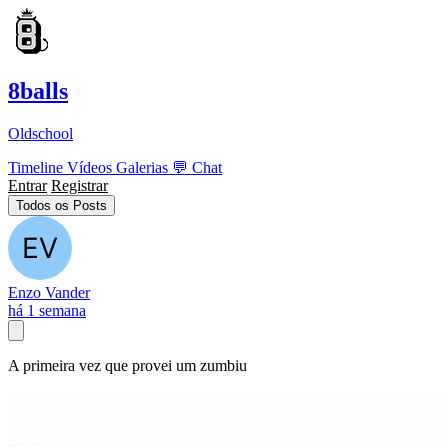
8balls
Oldschool
Timeline
Vídeos
Galerias
💬
Chat
Entrar
Registrar
Todos os Posts
Enzo Vander
há 1 semana
A primeira vez que provei um zumbiu