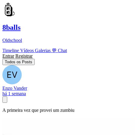
8balls
Oldschool
Timeline
Vídeos
Galerias
💬
Chat
Entrar
Registrar
Todos os Posts
Enzo Vander
há 1 semana
A primeira vez que provei um zumbiu