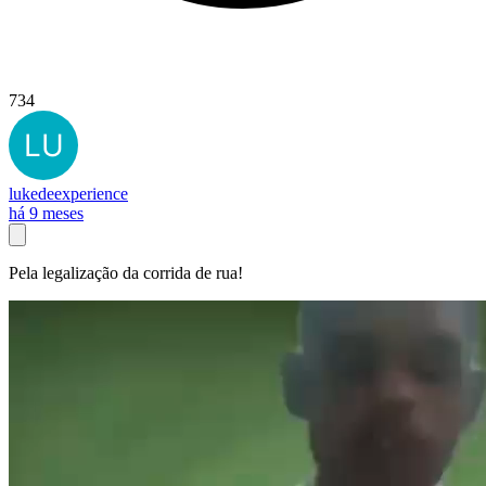
734
lukedeexperience
há 9 meses
Pela legalização da corrida de rua!