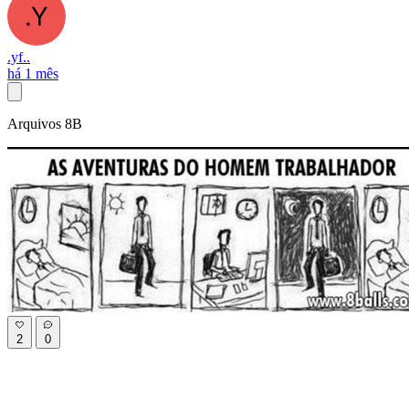
.yf..
há 1 mês
Arquivos 8B
2
0