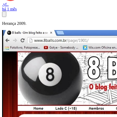
.yf..
há 1 mês
Herança 2009.