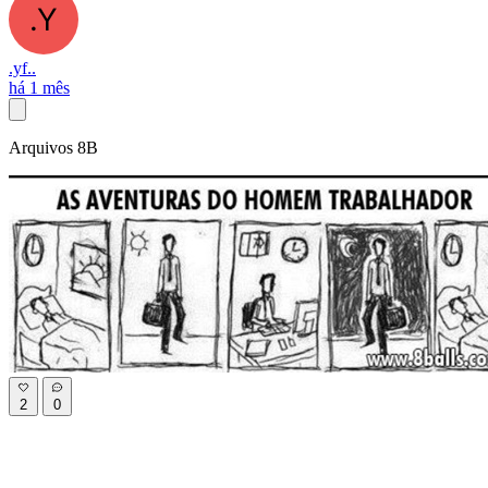
.yf..
há 1 mês
Arquivos 8B
2
0