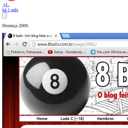
.yf..
há 1 mês
Herança 2009.