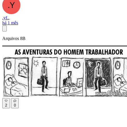
.yf..
há 1 mês
Arquivos 8B
2
0