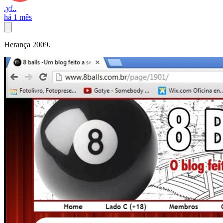
.yf..
há 1 mês
Herança 2009.