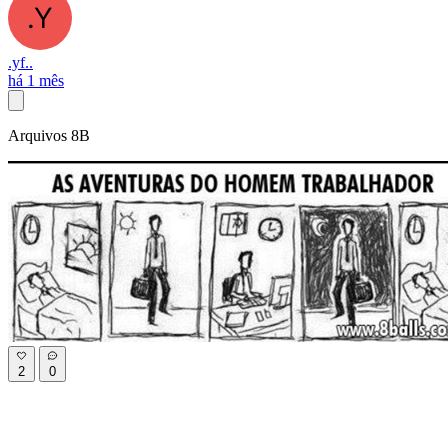
.yf..
há 1 mês
Arquivos 8B
2
0