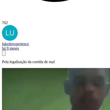
702
lukedeexperience
há 9 meses
Pela legalização da corrida de rua!