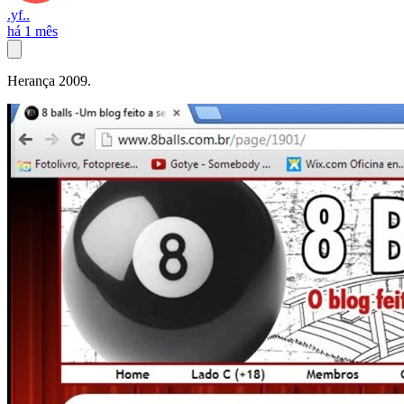
.yf..
há 1 mês
Herança 2009.