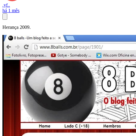
.yf..
há 1 mês
Herança 2009.