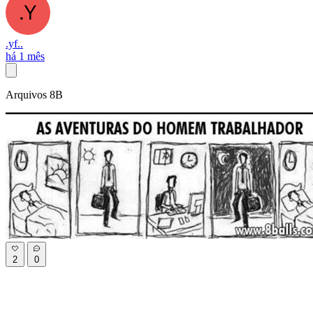
.yf..
há 1 mês
Arquivos 8B
2
0