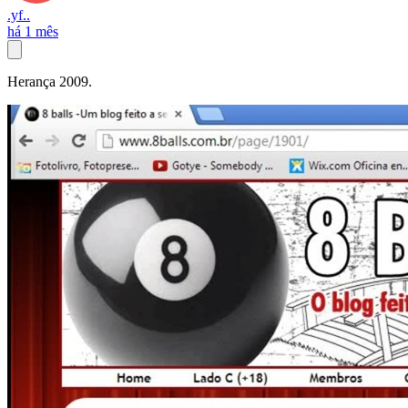
.yf..
há 1 mês
Herança 2009.