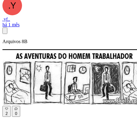
.yf..
há 1 mês
Arquivos 8B
2
0