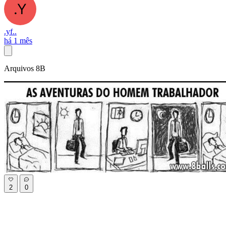
.yf..
há 1 mês
Arquivos 8B
2
0