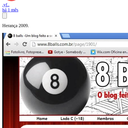
.yf..
há 1 mês
Herança 2009.