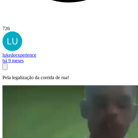
726
lukedeexperience
há 9 meses
Pela legalização da corrida de rua!