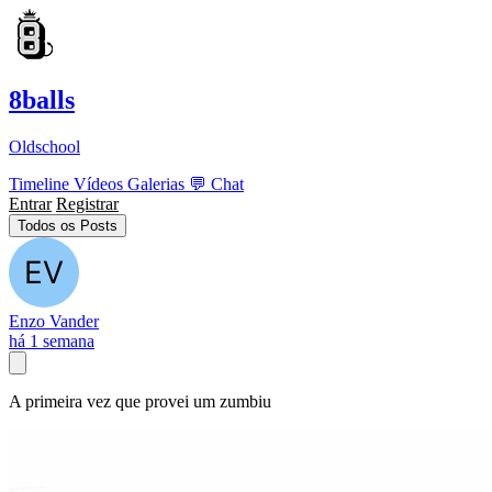
8balls
Oldschool
Timeline
Vídeos
Galerias
💬
Chat
Entrar
Registrar
Todos os Posts
Enzo Vander
há 1 semana
A primeira vez que provei um zumbiu