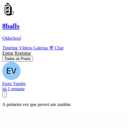
8balls
Oldschool
Timeline
Vídeos
Galerias
💬
Chat
Entrar
Registrar
Todos os Posts
Enzo Vander
há 1 semana
A primeira vez que provei um zumbiu