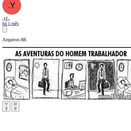
.yf..
há 1 mês
Arquivos 8B
2
0