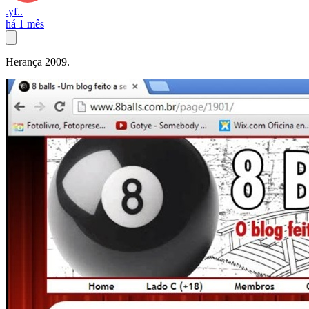
.yf..
há 1 mês
Herança 2009.