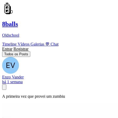
8balls
Oldschool
Timeline
Vídeos
Galerias
💬
Chat
Entrar
Registrar
Todos os Posts
Enzo Vander
há 1 semana
A primeira vez que provei um zumbiu