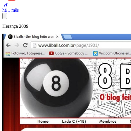
.yf..
há 1 mês
Herança 2009.