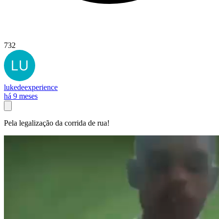
732
lukedeexperience
há 9 meses
Pela legalização da corrida de rua!