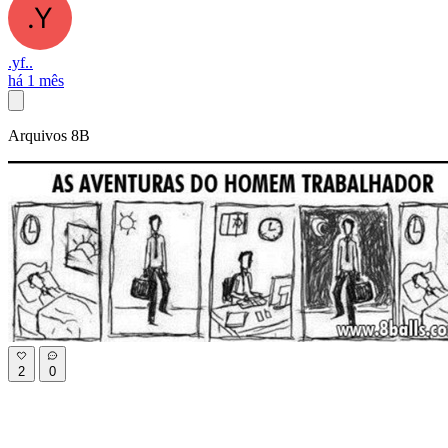
.yf..
há 1 mês
Arquivos 8B
2
0