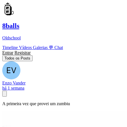
8balls
Oldschool
Timeline
Vídeos
Galerias
💬
Chat
Entrar
Registrar
Todos os Posts
Enzo Vander
há 1 semana
A primeira vez que provei um zumbiu