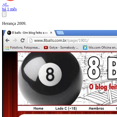
.yf..
há 1 mês
Herança 2009.