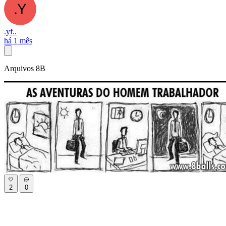
.yf..
há 1 mês
Arquivos 8B
2
0